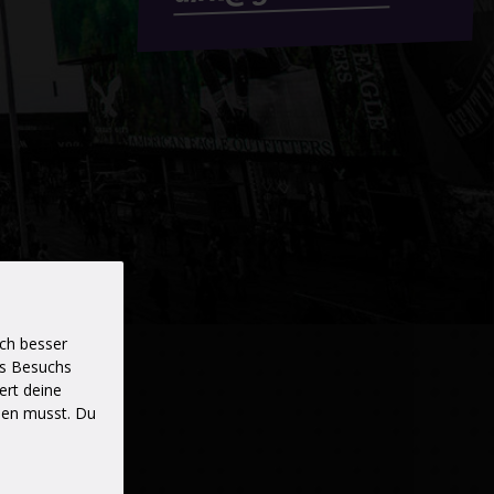
ch besser
es Besuchs
ert deine
hen musst. Du