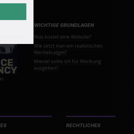
WICHTIGE GRUNDLAGEN
Was kostet eine Website?
Wie setzt man ein realistisches
Werbebudget?
Wieviel sollte ich für Werbung
ausgeben?
#1
VES
RECHTLICHES