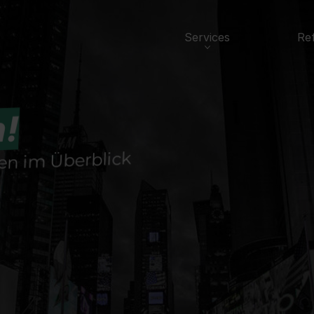
Services
Re
h!
ten im Überblick