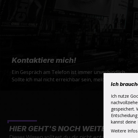
Kontaktiere mich!
Ein Gespräch am Telefon ist immer unverbindlich.
Sollte ich mal nicht erreichbar sein, melde ich mich au
Ich brauc
Ich nutze Go
nachvollzieh
gespeichert. 
Entscheidung
kannst deine
HIER GEHT'S NOCH WEITER
Weitere Infos
Dieses Wissen solltest du dir nicht entgehen lassen