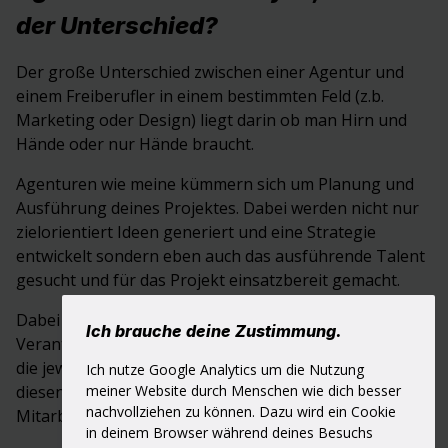
der Unterschied?
Der große Unterschied zwischen einer Agentur und
einem Freiberufler in einem bestimmten Feld (z.b.
Marketing oder Design) liegt darin ob man Hirn und
Hände oder nur Hände braucht.
Agenturen wie meine kümmern sich um Planung und
Ausführung deines Projektes. Dabei werden nicht nur
zielorientiert Ideen generiert und eine Strategie
entwickelt sondern eben auch das ausführende Talent
gesucht und für das Projekt einsatzbereit gemacht.
Dabei trägt in der Regel die Agentur die
Ich brauche deine Zustimmung.
Verantwortung (und das Risiko) die richtigen Leute für
die jeweilig anfallen Aufgaben zu finden, Termine mit
Ich nutze Google Analytics um die Nutzung
meiner Website durch Menschen wie dich besser
diesen abzusprechen und das Projekt über viele
nachvollziehen zu können. Dazu wird ein Cookie
Mitarbeiter hinweg zu koordinieren.
in deinem Browser während deines Besuchs