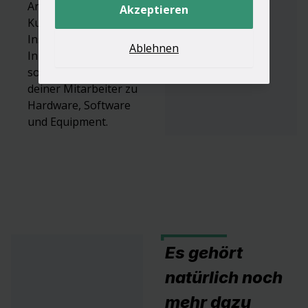
Arbeitsabläufe und
Akzeptieren
Kundenakquise,
Installation und
Ablehnen
Inbetriebnahme
sowie Schulung
deiner Mitarbeiter zu
Hardware, Software
und Equipment.
Es gehört
natürlich noch
mehr dazu