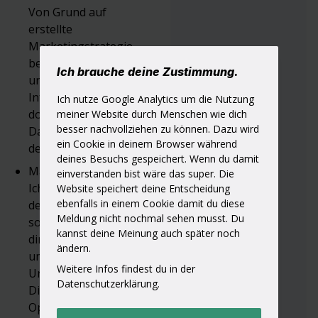
Von Grund auf
erstellte
Marketingstrategie
bei der jeder Schritt
Ich brauche deine Zustimmung.
und recherchierte
Information
Ich nutze Google Analytics um die Nutzung
dokumentiert wird.
meiner Website durch Menschen wie dich
besser nachvollziehen zu können. Dazu wird
Damit du immer auf
ein Cookie in deinem Browser während
dem Laufenden bist.
deines Besuchs gespeichert. Wenn du damit
Marketing & mehr—
einverstanden bist wäre das super. Die
Ich helfe nicht nur bei
Website speichert deine Entscheidung
ebenfalls in einem Cookie damit du diese
deinem Marketing,
Meldung nicht nochmal sehen musst. Du
sondern biete auch
kannst deine Meinung auch später noch
direkte Services rund
ändern.
um dein
Weitere Infos findest du in der
Unternehmen, wie
Datenschutzerklärung.
Digitalisierung und
Optimierung deiner