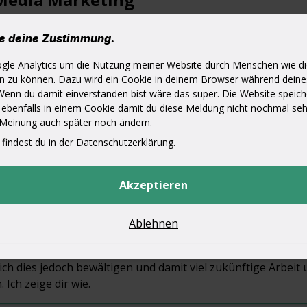
ien sind hier und bleiben es wohl auch. Ohne Marketing au
n wie Facebook, Instagram, YouTube und Twitter geht heu
he deine Zustimmung.
 Hier erfährst du wie es gemacht wird.
ogle Analytics um die Nutzung meiner Website durch Menschen wie di
en zu können. Dazu wird ein Cookie in deinem Browser während dein
Wenn du damit einverstanden bist wäre das super. Die Website speich
 ebenfalls in einem Cookie damit du diese Meldung nicht nochmal se
exte & Content Erstellung
 Meinung auch später noch ändern.
er und Videos sind Grundbausteine für eine gut besuchte We
 findest du in der Datenschutzerklärung.
a Profile und mehr. Die Erstellung von Content und Werbetex
hnt sich aber unterm Strich für viele Unternehmen.
Akzeptieren
Ablehnen
isierung
 von Papier und Augenmaß in die digitale Welt ist schwer. 
 sich dies jedoch bewältigen und damit viel zukünftige Arbeit
 Ich zeige dir wie.