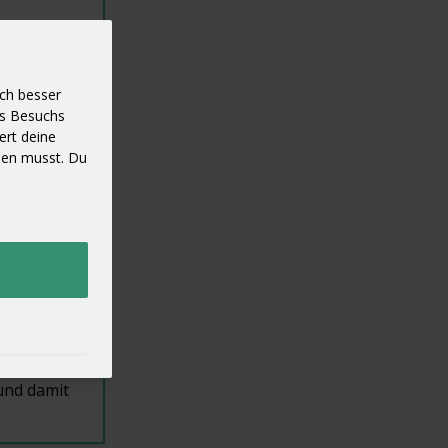
f
te kaum
ch besser
es Besuchs
ert deine
hen musst. Du
bseite,
ten ist viel
Mit etwas
 und damit