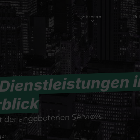
Services
Re
 Dienstleistungen 
blick
t der angebotenen Services
gen.