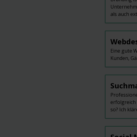
Unternehmen
als auch ex
Webde
Eine gute W
Kunden, Gäs
Suchma
Profession
erfolgreich
so? Ich klär
Social