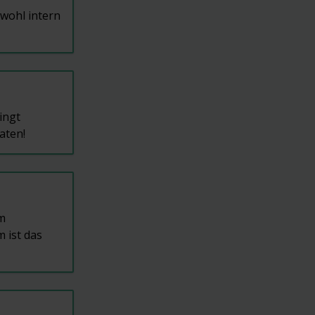
owohl intern
ingt
aten!
um
m ist das